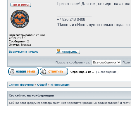
Привет всем! Для тех, кто идет на аттес
_________________
+7 926 248 0408
"Писать и пИсать нужно только тогда, к
Зарегистрирован:
25 ноя
2013, 01:18
Сообщения:
2
Откуда:
Москва
Вернуться к началу
Показать сообщения за:
Поле 
Страница
1
из
1
[ 1 сообщение ]
Список форумов
»
Общий
»
Информация
Кто сейчас на конференции
Сейчас этот форум просматривают: нет зарегистрированных пользователей и гости: