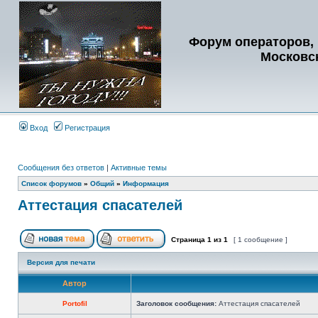
Форум операторов, 
Московс
Вход
Регистрация
Сообщения без ответов
|
Активные темы
Список форумов
»
Общий
»
Информация
Аттестация спасателей
Страница
1
из
1
[ 1 сообщение ]
Версия для печати
Автор
Portofil
Заголовок сообщения:
Аттестация спасателей