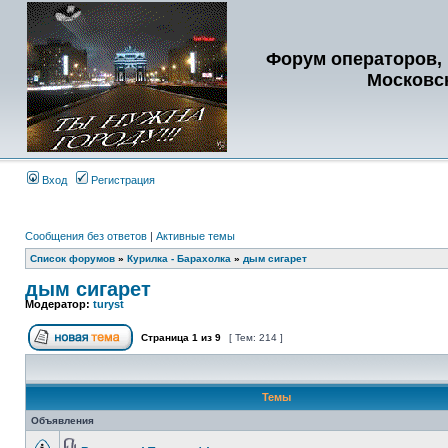
Форум операторов, 
Московс
Вход
Регистрация
Сообщения без ответов
|
Активные темы
Список форумов
»
Курилка - Барахолка
»
дым сигарет
дым сигарет
Модератор:
turyst
Страница
1
из
9
[ Тем: 214 ]
Темы
Объявления