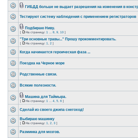
ГИБДД больше не выдает разрешения на изменения в конст
Тестируют систему наблюдения с применением регистраторов
Подбираю Ниву.
[
На страницу:
1
...
8
,
9
,
10
]
"Три основные травы..." Прошу прокомментировать.
[
На страницу:
1
,
2
]
Когда начинается героическая фаза ...
Поездка на Черное море
Родственные связи.
Всякие полезности.
Машина для Таймыра.
[
На страницу:
1
...
4
,
5
,
6
]
Сделай из своего джипа снегоход!
Выбираю машинку
[
На страницу:
1
,
2
,
3
]
Разминка для мозгов.