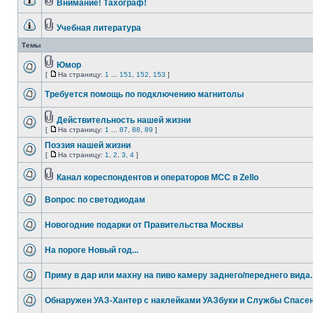
Внимание! Тахограф!
Учебная литература
Темы
Юмор
[
На страницу:
1
...
151
,
152
,
153
]
Требуется помощь по подключению магнитолы
Действительность нашей жизни
[
На страницу:
1
...
87
,
88
,
89
]
Поэзия нашей жизни
[
На страницу:
1
,
2
,
3
,
4
]
Канал кореспондентов и операторов МСС в Zello
Вопрос по светодиодам
Новогодние подарки от Правительства Москвы
На пороге Новый год...
Приму в дар или махну на пиво камеру заднего/переднего вида.
Обнаружен УАЗ-Хантер с наклейками УАЗбуки и Службы Спасе