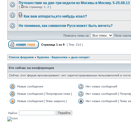
Путешествие на две-три недели из Москвы в Москву. 5-25.08.13
[
На страницу:
1
,
2
]
Как вам аппараты,кто нибудь юзал?
Не понимаю, как символом Руси может быть мечеть?
Показать темы за:
Поле сорти
Страница
1
из
9
[ Тем: 214 ]
Список форумов
»
Курилка - Барахолка
»
дым сигарет
Кто сейчас на конференции
Сейчас этот форум просматривают: нет зарегистрированных пользователей и гости:
Новые сообщения
Нет новых сообщений
Новые сообщения [ Популярная тема ]
Нет новых сообщений [ Популяр
Новые сообщения [ Тема закрыта ]
Нет новых сообщений [ Тема за
Найти: