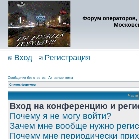
Форум операторов, 
Московс
Вход
Регистрация
Сообщения без ответов
|
Активные темы
Список форумов
Часто
Вход на конференцию и реги
Почему я не могу войти?
Зачем мне вообще нужно реги
Почему мне периодически прих